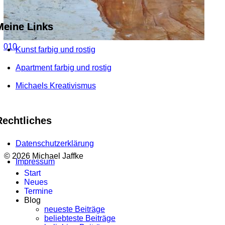
Meine Links
010
Kunst farbig und rostig
Apartment farbig und rostig
Michaels Kreativismus
Rechtliches
Datenschutzerklärung
© 2026 Michael Jaffke
Impressum
Start
Neues
Termine
Blog
neueste Beiträge
beliebteste Beiträge