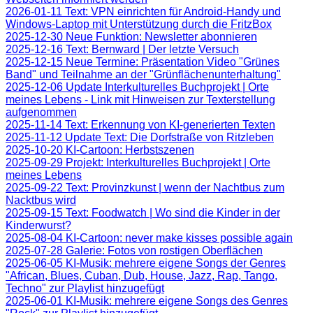
2026-01-11 Text: VPN einrichten für Android-Handy und
Windows-Laptop mit Unterstützung durch die FritzBox
2025-12-30 Neue Funktion: Newsletter abonnieren
2025-12-16 Text: Bernward | Der letzte Versuch
2025-12-15 Neue Termine: Präsentation Video "Grünes
Band" und Teilnahme an der "Grünflächenunterhaltung"
2025-12-06 Update Interkulturelles Buchprojekt | Orte
meines Lebens - Link mit Hinweisen zur Texterstellung
aufgenommen
2025-11-14 Text: Erkennung von KI-generierten Texten
2025-11-12 Update Text: Die Dorfstraße von Ritzleben
2025-10-20 KI-Cartoon: Herbstszenen
2025-09-29 Projekt: Interkulturelles Buchprojekt | Orte
meines Lebens
2025-09-22 Text: Provinzkunst | wenn der Nachtbus zum
Nacktbus wird
2025-09-15 Text: Foodwatch | Wo sind die Kinder in der
Kinderwurst?
2025-08-04 KI-Cartoon: never make kisses possible again
2025-07-28 Galerie: Fotos von rostigen Oberflächen
2025-06-05 KI-Musik: mehrere eigene Songs der Genres
"African, Blues, Cuban, Dub, House, Jazz, Rap, Tango,
Techno" zur Playlist hinzugefügt
2025-06-01 KI-Musik: mehrere eigene Songs des Genres