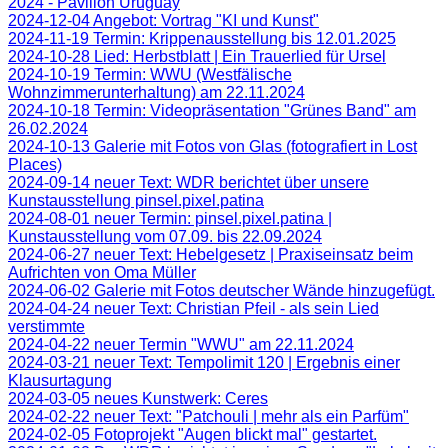
2024 - Pavillon Uruguay
2024-12-04 Angebot: Vortrag "KI und Kunst"
2024-11-19 Termin: Krippenausstellung bis 12.01.2025
2024-10-28 Lied: Herbstblatt | Ein Trauerlied für Ursel
2024-10-19 Termin: WWU (Westfälische
Wohnzimmerunterhaltung) am 22.11.2024
2024-10-18 Termin: Videopräsentation "Grünes Band" am
26.02.2024
2024-10-13 Galerie mit Fotos von Glas (fotografiert in Lost
Places)
2024-09-14 neuer Text: WDR berichtet über unsere
Kunstausstellung pinsel.pixel.patina
2024-08-01 neuer Termin: pinsel.pixel.patina |
Kunstausstellung vom 07.09. bis 22.09.2024
2024-06-27 neuer Text: Hebelgesetz | Praxiseinsatz beim
Aufrichten von Oma Müller
2024-06-02 Galerie mit Fotos deutscher Wände hinzugefügt.
2024-04-24 neuer Text: Christian Pfeil - als sein Lied
verstimmte
2024-04-22 neuer Termin "WWU" am 22.11.2024
2024-03-21 neuer Text: Tempolimit 120 | Ergebnis einer
Klausurtagung
2024-03-05 neues Kunstwerk: Ceres
2024-02-22 neuer Text: "Patchouli | mehr als ein Parfüm"
2024-02-05 Fotoprojekt "Augen blickt mal" gestartet.