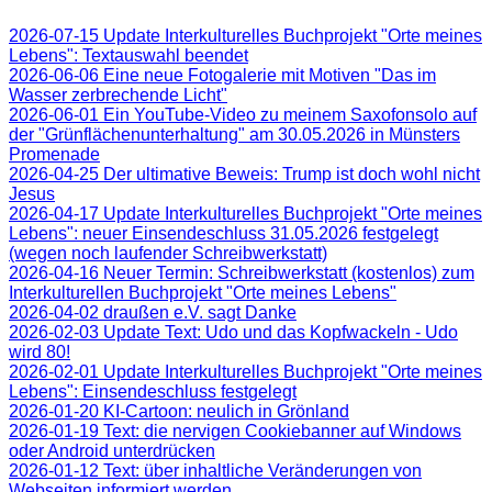
2026-07-15 Update Interkulturelles Buchprojekt "Orte meines
Lebens": Textauswahl beendet
2026-06-06 Eine neue Fotogalerie mit Motiven "Das im
Wasser zerbrechende Licht"
2026-06-01 Ein YouTube-Video zu meinem Saxofonsolo auf
der "Grünflächenunterhaltung" am 30.05.2026 in Münsters
Promenade
2026-04-25 Der ultimative Beweis: Trump ist doch wohl nicht
Jesus
2026-04-17 Update Interkulturelles Buchprojekt "Orte meines
Lebens": neuer Einsendeschluss 31.05.2026 festgelegt
(wegen noch laufender Schreibwerkstatt)
2026-04-16 Neuer Termin: Schreibwerkstatt (kostenlos) zum
Interkulturellen Buchprojekt "Orte meines Lebens"
2026-04-02 draußen e.V. sagt Danke
2026-02-03 Update Text: Udo und das Kopfwackeln - Udo
wird 80!
2026-02-01 Update Interkulturelles Buchprojekt "Orte meines
Lebens": Einsendeschluss festgelegt
2026-01-20 KI-Cartoon: neulich in Grönland
2026-01-19 Text: die nervigen Cookiebanner auf Windows
oder Android unterdrücken
2026-01-12 Text: über inhaltliche Veränderungen von
Webseiten informiert werden