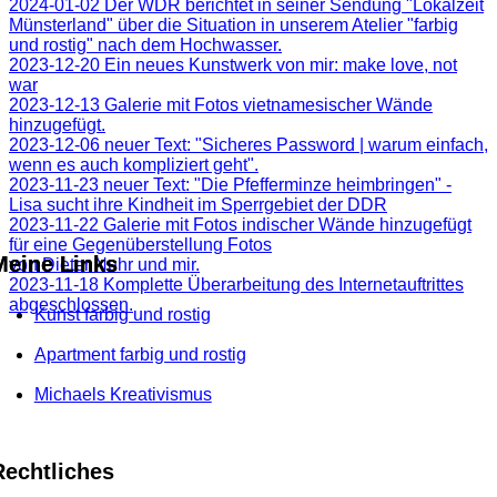
2024-01-02 Der WDR berichtet in seiner Sendung "Lokalzeit
Münsterland" über die Situation in unserem Atelier "farbig
und rostig" nach dem Hochwasser.
2023-12-20 Ein neues Kunstwerk von mir: make love, not
war
2023-12-13 Galerie mit Fotos vietnamesischer Wände
hinzugefügt.
2023-12-06 neuer Text: "Sicheres Password | warum einfach,
wenn es auch kompliziert geht".
2023-11-23 neuer Text: "Die Pfefferminze heimbringen" -
Lisa sucht ihre Kindheit im Sperrgebiet der DDR
2023-11-22 Galerie mit Fotos indischer Wände hinzugefügt
für eine Gegenüberstellung Fotos
Meine Links
von Dieter Nuhr und mir.
2023-11-18 Komplette Überarbeitung des Internetauftrittes
abgeschlossen.
Kunst farbig und rostig
Apartment farbig und rostig
Michaels Kreativismus
Rechtliches