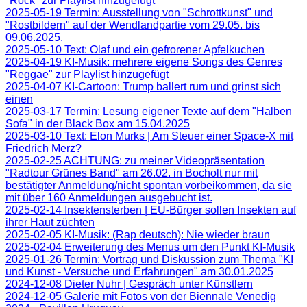
"Rock" zur Playlist hinzugefügt
2025-05-19 Termin: Ausstellung von "Schrottkunst" und
"Rostbildern" auf der Wendlandpartie vom 29.05. bis
09.06.2025.
2025-05-10 Text: Olaf und ein gefrorener Apfelkuchen
2025-04-19 KI-Musik: mehrere eigene Songs des Genres
"Reggae" zur Playlist hinzugefügt
2025-04-07 KI-Cartoon: Trump ballert rum und grinst sich
einen
2025-03-17 Termin: Lesung eigener Texte auf dem "Halben
Sofa" in der Black Box am 15.04.2025
2025-03-10 Text: Elon Murks | Am Steuer einer Space-X mit
Friedrich Merz?
2025-02-25 ACHTUNG: zu meiner Videopräsentation
"Radtour Grünes Band" am 26.02. in Bocholt nur mit
bestätigter Anmeldung/nicht spontan vorbeikommen, da sie
mit über 160 Anmeldungen ausgebucht ist.
2025-02-14 Insektensterben | EU-Bürger sollen Insekten auf
ihrer Haut züchten
2025-02-05 KI-Musik: (Rap deutsch): Nie wieder braun
2025-02-04 Erweiterung des Menus um den Punkt KI-Musik
2025-01-26 Termin: Vortrag und Diskussion zum Thema "KI
und Kunst - Versuche und Erfahrungen" am 30.01.2025
2024-12-08 Dieter Nuhr | Gespräch unter Künstlern
2024-12-05 Galerie mit Fotos von der Biennale Venedig