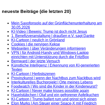
neueste Beiträge (die letzten 20)
Mein Saxofonsolo auf der Grünflächenunterhaltung am
30.05.2026
KI-Video | Beweis: Trump ist doch nicht Jesus
1. Benefizveranstaltung | draußen e.V. sagt Danke
KI-Cartoon | neulich in Grönland
Cookies | die nervigen Kekse
Webseiten | über Veränderungen informieren
VPN | für Android-Handy und Windows-Laptop
einrichten mit Unterstützung durch die FritzBox
Bernward | der letzte Versuch
Künstliche Intelligenz | Erkennung von KI-generierten
Texten
KI-Cartoon | Herbstszenen
Provinzkunst | wenn der Nachtbus zum Nacktbus wird
Interkulturelles Buchprojekt | Orte meines Lebens
Foodwatch | Wo sind die Kinder in der Kinderwurst?
KI-Cartoon | Never make kisses possible again
Havelstübchen | Olaf und ein gefrorener Apfelkuchen
KI-Cartoon | Trump ballert rum und grinst sich einen
Elon Murks | Am Steuer einer Space-X mit Friedrich