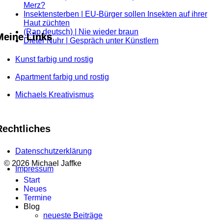
Merz?
Insektensterben | EU-Bürger sollen Insekten auf ihrer
Haut züchten
(Rap deutsch) | Nie wieder braun
Meine Links
Dieter Nuhr | Gespräch unter Künstlern
Kunst farbig und rostig
Apartment farbig und rostig
Michaels Kreativismus
Rechtliches
Datenschutzerklärung
© 2026 Michael Jaffke
Impressum
Start
Neues
Termine
Blog
neueste Beiträge